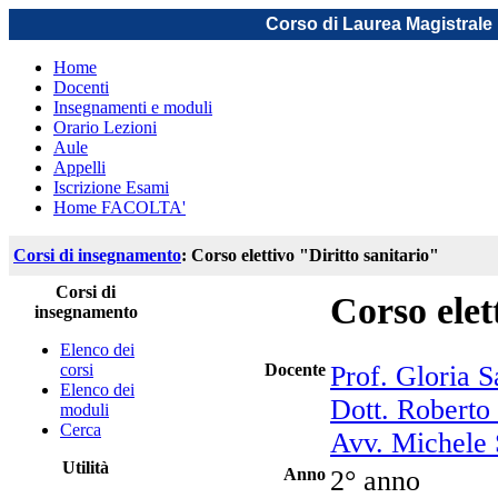
Corso di Laurea Magistrale 
Home
Docenti
Insegnamenti e moduli
Orario Lezioni
Aule
Appelli
Iscrizione Esami
Home FACOLTA'
Corsi di insegnamento
: Corso elettivo "Diritto sanitario"
Corsi di
Corso elet
insegnamento
Elenco dei
corsi
Docente
Prof. Gloria S
Elenco dei
Dott. Roberto
moduli
Cerca
Avv. Michele 
Utilità
Anno
2° anno