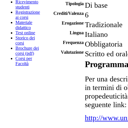
Ricevimento
Tipologia
Di base
studenti
Registrazione
Crediti/Valenza
6
ai corsi
Materiale
Erogazione
Tradizionale
didattico
Test online
Lingua
Italiano
Storico dei
Frequenza
Obbligatoria
corsi
Brochure dei
Valutazione
Scritto ed oral
corsi (pdf)
Corsi per
Programm
Facoltà
Per una descri
in termini di o
propedeuticit
seguente link:
http://www.un