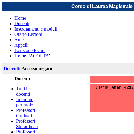
Corso di Laurea Magistrale 
Home
Docenti
Insegnamenti e moduli
Orario Lezioni
Aule
Appelli
Iscrizione Esami
Home FACOLTA'
Docenti
: Accesso negato
Docenti
Utente
_anon_4292
Tutti i
docenti
In ordine
per ruolo
Professori
Ordinari
Professori
Straordinari
Professori