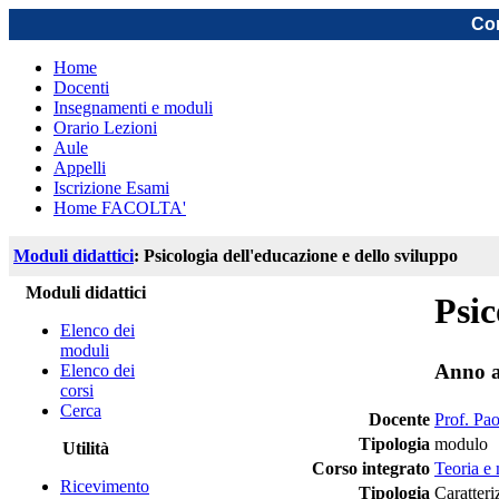
Cor
Home
Docenti
Insegnamenti e moduli
Orario Lezioni
Aule
Appelli
Iscrizione Esami
Home FACOLTA'
Moduli didattici
: Psicologia dell'educazione e dello sviluppo
Moduli didattici
Psic
Elenco dei
moduli
Anno a
Elenco dei
corsi
Cerca
Docente
Prof. Pa
Tipologia
modulo
Utilità
Corso integrato
Teoria e 
Ricevimento
Tipologia
Caratteri