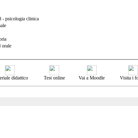
- psicologia clinica
nale
oria
d orale
riale didattico
Test online
Vai a Moodle
Visita i 