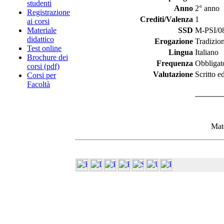
studenti
Anno
2° anno
Registrazione
Crediti/Valenza
1
ai corsi
Materiale
SSD
M-PSI/08 
didattico
Erogazione
Tradizio
Test online
Lingua
Italiano
Brochure dei
Frequenza
Obbligat
corsi (pdf)
Valutazione
Scritto e
Corsi per
Facoltà
Mate