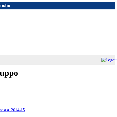
triche
iluppo
che a.a. 2014-15