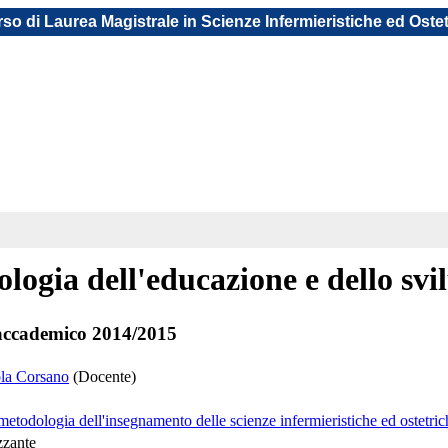
so di Laurea Magistrale in Scienze Infermieristiche ed Oste
ologia dell'educazione e dello sv
ccademico 2014/2015
ola Corsano
(Docente)
metodologia dell'insegnamento delle scienze infermieristiche ed ostetri
zzante