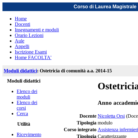
Corso di Laurea Magistrale 
Home
Docenti
Insegnamenti e moduli
Orario Lezioni
Aule
Appelli
Iscrizione Esami
Home FACOLTA'
Moduli didattici
: Ostetricia di comunità a.a. 2014-15
Moduli didattici
Ostetrici
Elenco dei
moduli
Anno accademi
Elenco dei
corsi
Cerca
Docente
Nicoletta Orsi
(Docen
Tipologia
modulo
Utilità
Corso integrato
Assistenza infermier
Ricevimento
Tipologia
Caratterizzante