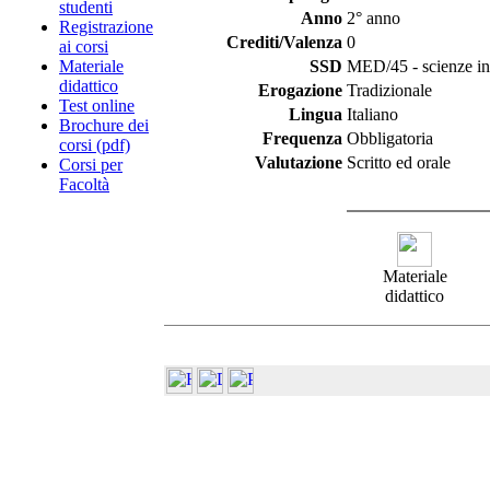
studenti
Anno
2° anno
Registrazione
Crediti/Valenza
0
ai corsi
Materiale
SSD
MED/45 - scienze infe
didattico
Erogazione
Tradizionale
Test online
Lingua
Italiano
Brochure dei
Frequenza
Obbligatoria
corsi (pdf)
Valutazione
Scritto ed orale
Corsi per
Facoltà
Materiale
didattico