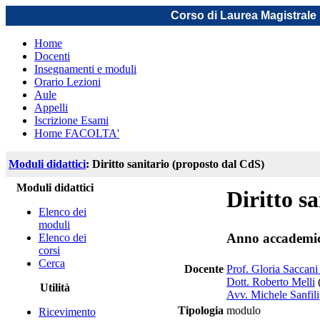
Corso di Laurea Magistrale 
Home
Docenti
Insegnamenti e moduli
Orario Lezioni
Aule
Appelli
Iscrizione Esami
Home FACOLTA'
Moduli didattici
: Diritto sanitario (proposto dal CdS)
Moduli didattici
Diritto s
Elenco dei
moduli
Anno accademi
Elenco dei
corsi
Cerca
Docente
Prof. Gloria Saccani 
Dott. Roberto Melli
Utilità
Avv. Michele Sanfil
Tipologia
modulo
Ricevimento