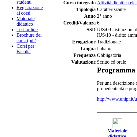
studenti
Corso integrato
Attività didattica el
Registrazione
Tipologia
Caratterizzante
ai corsi
Anno
2° anno
Materiale
Crediti/Valenza
6
didattico
Test online
SSD
IUS/09 - istituzioni d
Brochure dei
IUS/10 - diritto ammi
corsi (pdf)
Erogazione
Tradizionale
Corsi per
Lingua
Italiano
Facoltà
Frequenza
Obbligatoria
Valutazione
Scritto ed orale
Programma
Per una descrizione c
propedeuticità e pro
http://www.unipr.it
Materiale
didattico