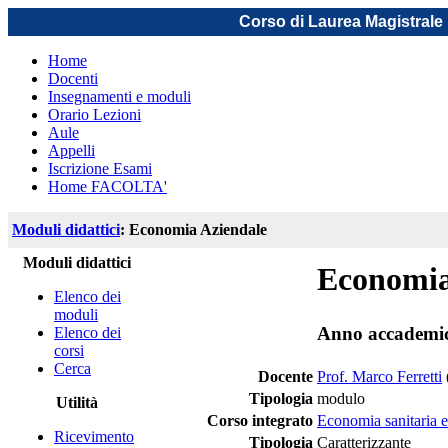
Corso di Laurea Magistrale 
Home
Docenti
Insegnamenti e moduli
Orario Lezioni
Aule
Appelli
Iscrizione Esami
Home FACOLTA'
Moduli didattici
: Economia Aziendale
Moduli didattici
Economia
Elenco dei
moduli
Anno accademi
Elenco dei
corsi
Cerca
Docente
Prof. Marco Ferretti
Tipologia
modulo
Utilità
Corso integrato
Economia sanitaria 
Ricevimento
Tipologia
Caratterizzante