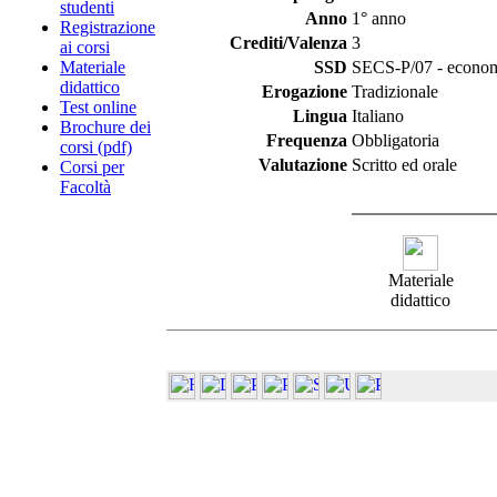
studenti
Anno
1° anno
Registrazione
Crediti/Valenza
3
ai corsi
Materiale
SSD
SECS-P/07 - econom
didattico
Erogazione
Tradizionale
Test online
Lingua
Italiano
Brochure dei
Frequenza
Obbligatoria
corsi (pdf)
Valutazione
Scritto ed orale
Corsi per
Facoltà
Materiale
didattico