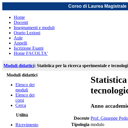
Corso di Laurea Magistrale 
Home
Docenti
Insegnamenti e moduli
Orario Lezioni
Aule
Appelli
Iscrizione Esami
Home FACOLTA'
Moduli didattici
: Statistica per la ricerca sperimentale e tecnolog
Moduli didattici
Statistica
Elenco dei
tecnologi
moduli
Elenco dei
corsi
Cerca
Anno accademi
Utilità
Docente
Prof. Giuseppe Pedr
Tipologia
modulo
Ricevimento