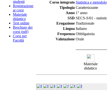
studenti
Corso integrato
Statistica e metodolo
Registrazione
Tipologia
Caratterizzante
ai corsi
Anno
1° anno
Materiale
SSD
SECS-S/01 - statisti
didattico
Test online
Erogazione
Tradizionale
Brochure dei
Lingua
Italiano
corsi (pdf)
Frequenza
Obbligatoria
Corsi per
Valutazione
Orale
Facoltà
Materiale
didattico