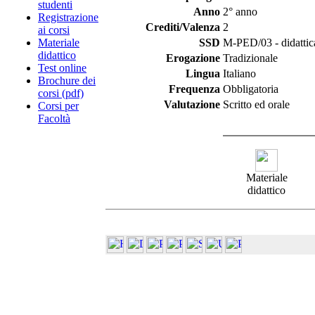
studenti
Anno
2° anno
Registrazione
Crediti/Valenza
2
ai corsi
Materiale
SSD
M-PED/03 - didattic
didattico
Erogazione
Tradizionale
Test online
Lingua
Italiano
Brochure dei
Frequenza
Obbligatoria
corsi (pdf)
Valutazione
Scritto ed orale
Corsi per
Facoltà
Materiale
didattico