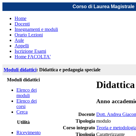
Corso di Laurea Magistrale 
Home
Docenti
Insegnamenti e moduli
Orario Lezioni
Aule
Appelli
Iscrizione Esami
Home FACOLTA'
Moduli didattici
: Didattica e pedagogia speciale
Moduli didattici
Didattica
Elenco dei
moduli
Anno accademi
Elenco dei
corsi
Cerca
Docente
Dott. Andrea Giaco
Tipologia
modulo
Utilità
Corso integrato
Teoria e metodologia
Ricevimento
Tipologia
Caratterizzante