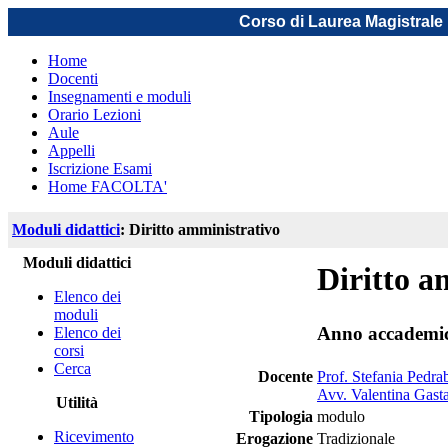
Corso di Laurea Magistrale 
Home
Docenti
Insegnamenti e moduli
Orario Lezioni
Aule
Appelli
Iscrizione Esami
Home FACOLTA'
Moduli didattici
: Diritto amministrativo
Moduli didattici
Diritto a
Elenco dei
moduli
Anno accademi
Elenco dei
corsi
Cerca
Docente
Prof. Stefania Pedrab
Avv. Valentina Gast
Utilità
Tipologia
modulo
Ricevimento
Erogazione
Tradizionale