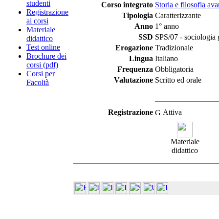
studenti
Corso integrato
Storia e filosofia av
Registrazione
Tipologia
Caratterizzante
ai corsi
Anno
1° anno
Materiale
SSD
SPS/07 - sociologia 
didattico
Test online
Erogazione
Tradizionale
Brochure dei
Lingua
Italiano
corsi (pdf)
Frequenza
Obbligatoria
Corsi per
Valutazione
Scritto ed orale
Facoltà
Registrazione
Attiva
Materiale
didattico