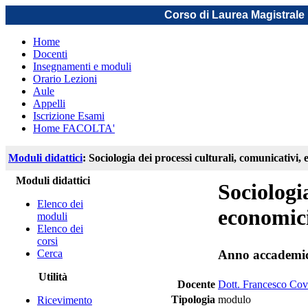
Corso di Laurea Magistrale 
Home
Docenti
Insegnamenti e moduli
Orario Lezioni
Aule
Appelli
Iscrizione Esami
Home FACOLTA'
Moduli didattici
: Sociologia dei processi culturali, comunicativi,
Moduli didattici
Sociologi
Elenco dei
economici
moduli
Elenco dei
corsi
Cerca
Anno accademi
Utilità
Docente
Dott. Francesco Cov
Tipologia
modulo
Ricevimento