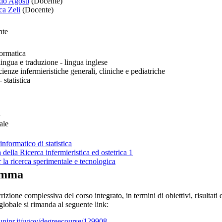
zio Agosti
(Docente)
ca Zeli
(Docente)
nte
ormatica
ingua e traduzione - lingua inglese
enze infermieristiche generali, cliniche e pediatriche
statistica
a
ale
informatico di statistica
della Ricerca infermieristica ed ostetrica 1
r la ricerca sperimentale e tecnologica
amma
rizione complessiva del corso integrato, in termini di obiettivi, risultati
obale si rimanda al seguente link:
unipr.it/ugov/degreecourse/129908