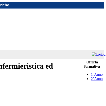
triche
Offerta
infermieristica ed
formativa
1°Anno
2°Anno