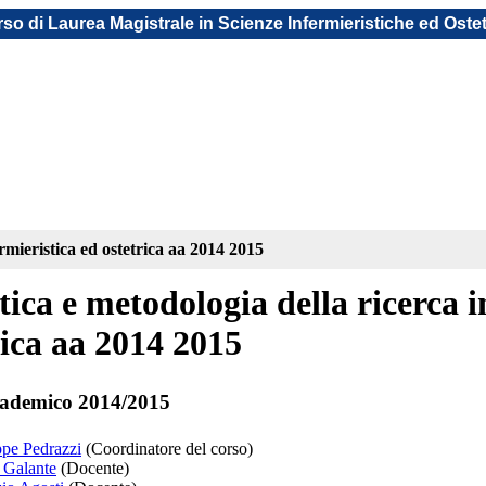
so di Laurea Magistrale in Scienze Infermieristiche ed Oste
ermieristica ed ostetrica aa 2014 2015
stica e metodologia della ricerca 
rica aa 2014 2015
ademico 2014/2015
ppe Pedrazzi
(Coordinatore del corso)
 Galante
(Docente)