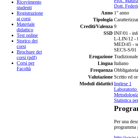
Prof. Mauri
Ricevimento
Dott. Federi
studenti
Anno
1° anno
Registrazione
ai corsi
Tipologia
Caratterizza
Materiale
Crediti/Valenza
9
didattico
SSD
INF/01 - inf
Test online
L-LIN/12 - l
Storico dei
MED/45 - sci
corsi
SECS-S/01 - 
Brochure dei
Erogazione
Tradizionale
corsi (pdf)
Corsi per
Lingua
Italiano
Facoltà
Frequenza
Obbligatori
Valutazione
Scritto ed or
Moduli didattici
Inglese 1
Laboratorio 
Metodologia 
Statistica pe
Progr
Per una desc
programma gl
http://www.