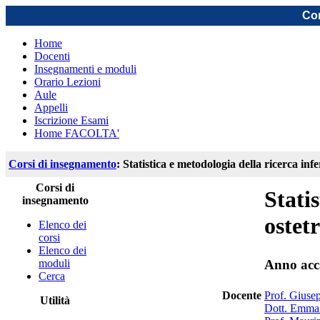
Cor
Home
Docenti
Insegnamenti e moduli
Orario Lezioni
Aule
Appelli
Iscrizione Esami
Home FACOLTA'
Corsi di insegnamento
: Statistica e metodologia della ricerca inf
Corsi di
Stati
insegnamento
ostet
Elenco dei
corsi
Elenco dei
moduli
Anno acc
Cerca
Docente
Prof. Giuse
Utilità
Dott. Emma