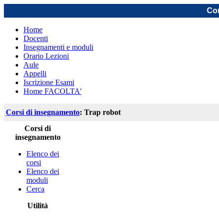
Cor
Home
Docenti
Insegnamenti e moduli
Orario Lezioni
Aule
Appelli
Iscrizione Esami
Home FACOLTA'
Corsi di insegnamento
: Trap robot
Corsi di
insegnamento
Elenco dei
corsi
Elenco dei
moduli
Cerca
Utilità