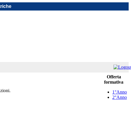
triche
Offerta
formativa
azioni.
1°Anno
2°Anno