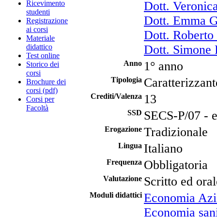
Ricevimento
Dott. Veronica
studenti
Dott. Emma G
Registrazione
ai corsi
Dott. Roberto
Materiale
didattico
Dott. Simone 
Test online
Anno
1° anno
Storico dei
corsi
Tipologia
Caratterizzant
Brochure dei
corsi (pdf)
Crediti/Valenza
13
Corsi per
Facoltà
SSD
SECS-P/07 - 
Erogazione
Tradizionale
Lingua
Italiano
Frequenza
Obbligatoria
Valutazione
Scritto ed oral
Moduli didattici
Economia Azi
Economia sanit