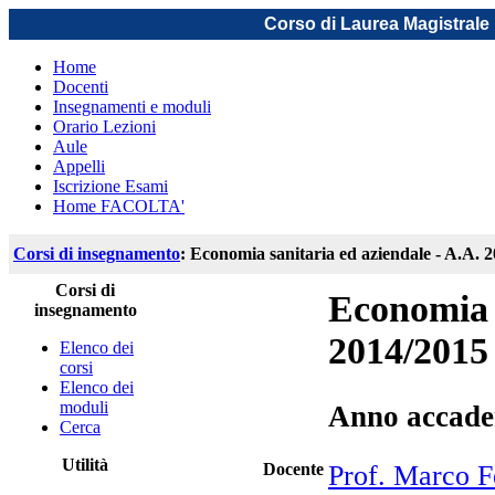
Corso di Laurea Magistrale 
Home
Docenti
Insegnamenti e moduli
Orario Lezioni
Aule
Appelli
Iscrizione Esami
Home FACOLTA'
Corsi di insegnamento
: Economia sanitaria ed aziendale - A.A. 
Corsi di
Economia s
insegnamento
2014/2015
Elenco dei
corsi
Elenco dei
moduli
Anno accade
Cerca
Utilità
Docente
Prof. Marco Fe