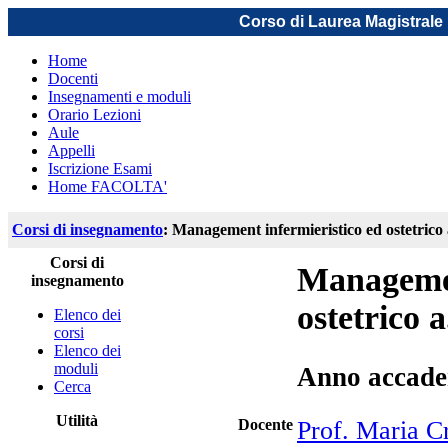
Corso di Laurea Magistrale 
Home
Docenti
Insegnamenti e moduli
Orario Lezioni
Aule
Appelli
Iscrizione Esami
Home FACOLTA'
Corsi di insegnamento
: Management infermieristico ed ostetrico 
Corsi di
Managemen
insegnamento
ostetrico 
Elenco dei
corsi
Elenco dei
moduli
Anno accade
Cerca
Utilità
Docente
Prof. Maria Cr