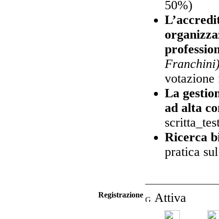
50%)
L’accredit
organizzaz
profession
Franchini)
votazione 
La gestion
ad alta c
scritta_te
Ricerca b
pratica su
Registrazione
Attiva