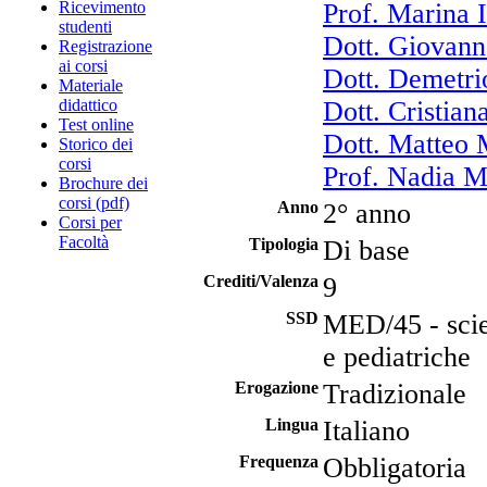
Ricevimento
Prof. Marina
studenti
Dott. Giovann
Registrazione
ai corsi
Dott. Demetri
Materiale
didattico
Dott. Cristia
Test online
Dott. Matteo 
Storico dei
corsi
Prof. Nadia M
Brochure dei
corsi (pdf)
Anno
2° anno
Corsi per
Facoltà
Tipologia
Di base
Crediti/Valenza
9
SSD
MED/45 - scien
e pediatriche
Erogazione
Tradizionale
Lingua
Italiano
Frequenza
Obbligatoria