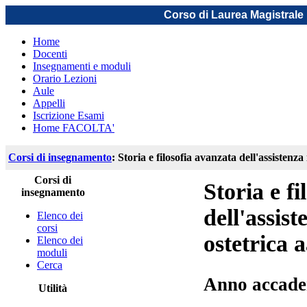
Corso di Laurea Magistrale 
Home
Docenti
Insegnamenti e moduli
Orario Lezioni
Aule
Appelli
Iscrizione Esami
Home FACOLTA'
Corsi di insegnamento
: Storia e filosofia avanzata dell'assistenz
Corsi di
Storia e f
insegnamento
dell'assist
Elenco dei
corsi
ostetrica 
Elenco dei
moduli
Cerca
Anno accade
Utilità