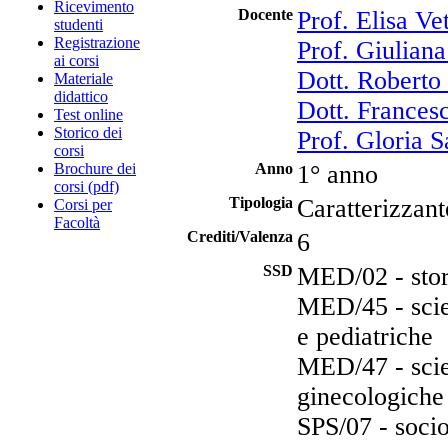
Ricevimento
Docente
Prof. Elisa Vet
studenti
Registrazione
Prof. Giulian
ai corsi
Dott. Roberto
Materiale
didattico
Dott. Frances
Test online
Storico dei
Prof. Gloria S
corsi
Brochure dei
Anno
1° anno
corsi (pdf)
Tipologia
Caratterizzant
Corsi per
Facoltà
Crediti/Valenza
6
SSD
MED/02 - stor
MED/45 - scien
e pediatriche
MED/47 - scien
ginecologiche
SPS/07 - socio